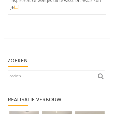
inspireren. Of weetjes uit te wisselen. Waar kun
Lees
je
[…]
meer
overHup
in
de
pen
ZOEKEN
REALISATIE VERBOUW