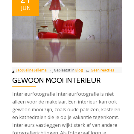
JUN
Jacqueline Jellema
Geplaatst in
Blog
Geen reacties
GEWOON MOOI INTERIEUR
Interieurfotografie Interieurfotografie is niet
alleen voor de makelaar. Een interieur kan ook
gewoon mooi zijn, zoals oude paleizen, kastelen
en kathedralen die je op je vakantie tegenkomt.
Interieurs vastleggen wijkt sterk af van andere
fotografierichtingen. Als fotograaf loop je