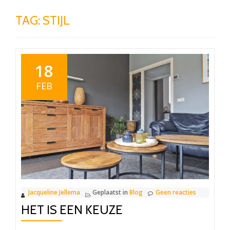
TAG:
STIJL
18
FEB
Jacqueline Jellema
Geplaatst in
Blog
Geen reacties
HET IS EEN KEUZE