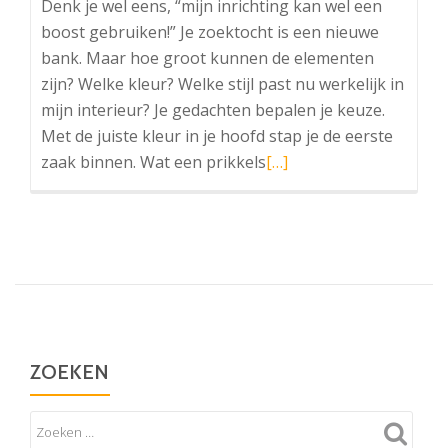
Denk je wel eens, “mijn inrichting kan wel een
boost gebruiken!” Je zoektocht is een nieuwe
bank. Maar hoe groot kunnen de elementen
zijn? Welke kleur? Welke stijl past nu werkelijk in
mijn interieur? Je gedachten bepalen je keuze.
Met de juiste kleur in je hoofd stap je de eerste
Lees
zaak binnen. Wat een prikkels
[…]
meer
overHet
is
een
keuze
ZOEKEN