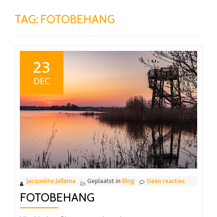
TAG:
FOTOBEHANG
23
DEC
Jacqueline Jellema
Geplaatst in
Blog
Geen reacties
FOTOBEHANG