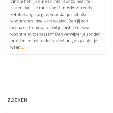
Vind je het fijn om een interieur zo neer te
zetten dat jij je thuis voelt? Interieur trends:
Fotobehang zorgt ervoor dat je met alle
woontrends mee kunt waaien. Ben jij een
bepaalde trend zat of wil je juist de nieuwe
woontrend toepassen? Dan verwijder je zonder
problemen het oude fotobehang en plaatst je
Lees
weer
[…]
meer
overFotobehang
ZOEKEN