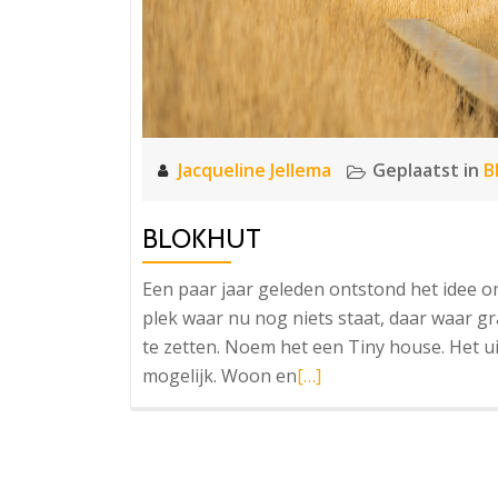
Jacqueline Jellema
Geplaatst in
B
BLOKHUT
Een paar jaar geleden ontstond het idee o
plek waar nu nog niets staat, daar waar gra
te zetten. Noem het een Tiny house. Het u
Lees
mogelijk. Woon en
[…]
meer
overBlokhut