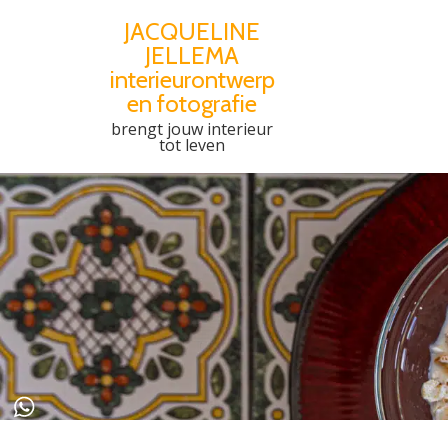
JACQUELINE
JELLEMA
Spring
interieurontwerp
naar
en fotografie
de
brengt jouw interieur
inhoud
tot leven