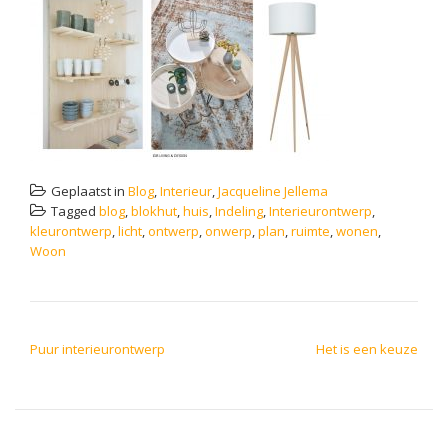
Geplaatst in
Blog
,
Interieur
,
Jacqueline Jellema
Tagged
blog
,
blokhut
,
huis
,
Indeling
,
Interieurontwerp
,
kleurontwerp
,
licht
,
ontwerp
,
onwerp
,
plan
,
ruimte
,
wonen
,
Woon
BERICHT NAVIGATIE
Puur interieurontwerp
Het is een keuze