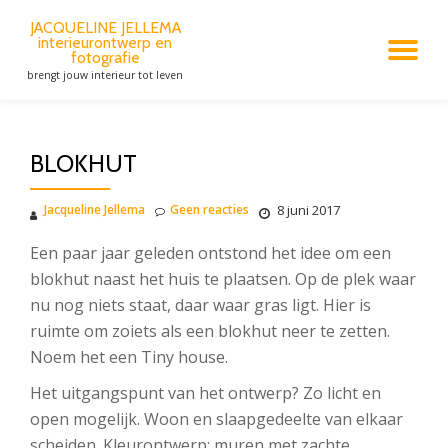
JACQUELINE JELLEMA
interieurontwerp en
Spring
TO
fotografie
naar
brengt jouw interieur tot leven
de
NA
inhoud
BLOKHUT
Jacqueline Jellema
Geen reacties
8 juni 2017
Een paar jaar geleden ontstond het idee om een
blokhut naast het huis te plaatsen. Op de plek waar
nu nog niets staat, daar waar gras ligt. Hier is
ruimte om zoiets als een blokhut neer te zetten.
Noem het een Tiny house.
Het uitgangspunt van het ontwerp? Zo licht en
open mogelijk. Woon en slaapgedeelte van elkaar
scheiden. Kleurontwerp: muren met zachte