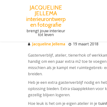
JACQUELINE
JELLEMA
Spring
interieurontwerp
naar
en fotografie
de
brengt jouw interieur
VRIJPLAATS IN JE TUIN
inhoud
tot leven
Jacqueline Jellema
19 maart 2018
Gastenverblijf, atelier, tienerhok of werkkam
handig om een paar extra m2 toe te voegen
misschien als je kampt met ruimtegebrek- en
breiden.
Heb je een extra gastenverblijf nodig en heb
oplossing bieden. Extra slaapplekken voor ki
gezellig blijven logeren.
Hoe leuk is het om je eigen atelier in je
tuin